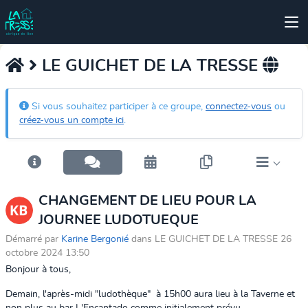
LE GUICHET DE LA TRESSE
Si vous souhaitez participer à ce groupe,
connectez-vous
ou
créez-vous un compte ici
.
CHANGEMENT DE LIEU POUR LA
JOURNEE LUDOTUEQUE
Démarré par
Karine Bergonié
dans LE GUICHET DE LA TRESSE 26
octobre 2024 13:50
Bonjour à tous,
Demain, l'après-midi "ludothèque" à 15h00 aura lieu à la Taverne et