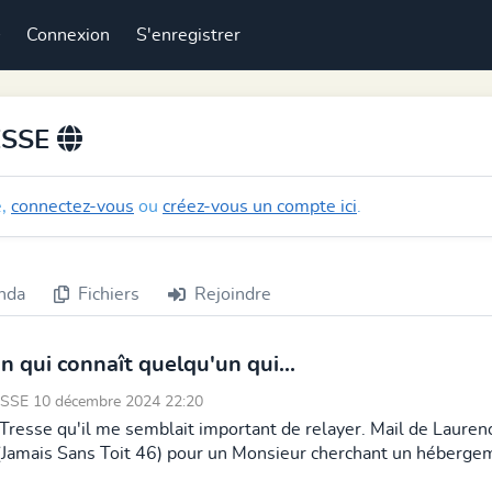
Connexion
S'enregistrer
ESSE
e,
connectez-vous
ou
créez-vous un compte ici
.
nda
Fichiers
Rejoindre
 qui connaît quelqu'un qui...
SSE 10 décembre 2024 22:20
a Tresse qu'il me semblait important de relayer. Mail de Lauren
6 (Jamais Sans Toit 46) pour un Monsieur cherchant un héberge