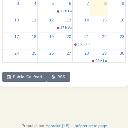
3
4
5
6
7
8
9
12 h
Café des aidants (LE GUICHET DE L
10
11
12
13
14
15
16
17 h
Apéro Jeux (LE GUICHET DE LA TRES
17
18
19
20
21
22
23
16:30
Rencontre Mensuelle d'
24
25
26
27
28
29
30
08 h
Lacoustique ! 
31
1
2
3
4
5
6
Public iCal feed
RSS
07 h
MAP Le Retour !! (LE GUICHET DE L
Propulsé par
Agorakit (1.9)
-
Intégrer cette page