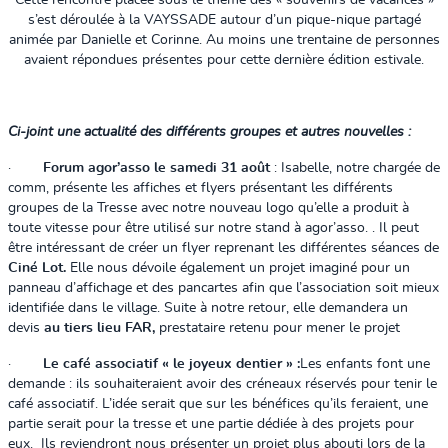
Cette rencontre placée sous le thème des « souvenirs de vacances »
s’est déroulée à la VAYSSADE autour d’un pique-nique partagé
animée par Danielle et Corinne. Au moins une trentaine de personnes
avaient répondues présentes pour cette dernière édition estivale.
Ci-joint une actualité des différents groupes et autres nouvelles :
·
Forum agor’asso le samedi 31 août
: Isabelle, notre chargée de
comm, présente les affiches et flyers présentant les différents
groupes de la Tresse avec notre nouveau logo qu’elle a produit à
toute vitesse pour être utilisé sur notre stand à agor’asso. . Il peut
être intéressant de créer un flyer reprenant les différentes séances de
Ciné Lot.
Elle nous dévoile également un projet imaginé pour un
panneau d’affichage et des pancartes afin que l’association soit mieux
identifiée dans le village. Suite à notre retour, elle demandera un
devis
au tiers lieu FAR,
prestataire retenu pour mener le projet
·
Le café associatif « le joyeux dentier » :
Les enfants font une
demande : ils souhaiteraient avoir des créneaux réservés pour tenir le
café associatif. L’idée serait que sur les bénéfices qu’ils feraient, une
partie serait pour la tresse et une partie dédiée à des projets pour
eux. Ils reviendront nous présenter un projet plus abouti lors de la