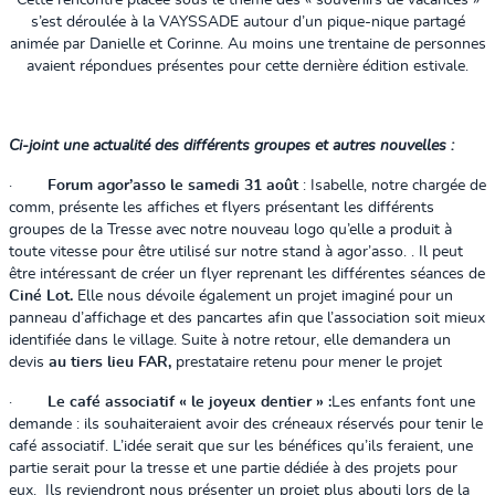
Cette rencontre placée sous le thème des « souvenirs de vacances »
s’est déroulée à la VAYSSADE autour d’un pique-nique partagé
animée par Danielle et Corinne. Au moins une trentaine de personnes
avaient répondues présentes pour cette dernière édition estivale.
Ci-joint une actualité des différents groupes et autres nouvelles :
·
Forum agor’asso le samedi 31 août
: Isabelle, notre chargée de
comm, présente les affiches et flyers présentant les différents
groupes de la Tresse avec notre nouveau logo qu’elle a produit à
toute vitesse pour être utilisé sur notre stand à agor’asso. . Il peut
être intéressant de créer un flyer reprenant les différentes séances de
Ciné Lot.
Elle nous dévoile également un projet imaginé pour un
panneau d’affichage et des pancartes afin que l’association soit mieux
identifiée dans le village. Suite à notre retour, elle demandera un
devis
au tiers lieu FAR,
prestataire retenu pour mener le projet
·
Le café associatif « le joyeux dentier » :
Les enfants font une
demande : ils souhaiteraient avoir des créneaux réservés pour tenir le
café associatif. L’idée serait que sur les bénéfices qu’ils feraient, une
partie serait pour la tresse et une partie dédiée à des projets pour
eux. Ils reviendront nous présenter un projet plus abouti lors de la