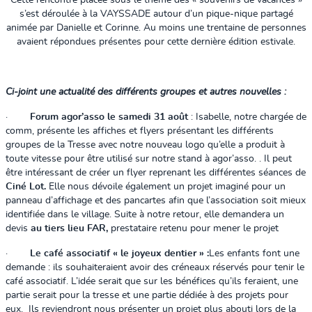
Cette rencontre placée sous le thème des « souvenirs de vacances »
s’est déroulée à la VAYSSADE autour d’un pique-nique partagé
animée par Danielle et Corinne. Au moins une trentaine de personnes
avaient répondues présentes pour cette dernière édition estivale.
Ci-joint une actualité des différents groupes et autres nouvelles :
·
Forum agor’asso le samedi 31 août
: Isabelle, notre chargée de
comm, présente les affiches et flyers présentant les différents
groupes de la Tresse avec notre nouveau logo qu’elle a produit à
toute vitesse pour être utilisé sur notre stand à agor’asso. . Il peut
être intéressant de créer un flyer reprenant les différentes séances de
Ciné Lot.
Elle nous dévoile également un projet imaginé pour un
panneau d’affichage et des pancartes afin que l’association soit mieux
identifiée dans le village. Suite à notre retour, elle demandera un
devis
au tiers lieu FAR,
prestataire retenu pour mener le projet
·
Le café associatif « le joyeux dentier » :
Les enfants font une
demande : ils souhaiteraient avoir des créneaux réservés pour tenir le
café associatif. L’idée serait que sur les bénéfices qu’ils feraient, une
partie serait pour la tresse et une partie dédiée à des projets pour
eux. Ils reviendront nous présenter un projet plus abouti lors de la