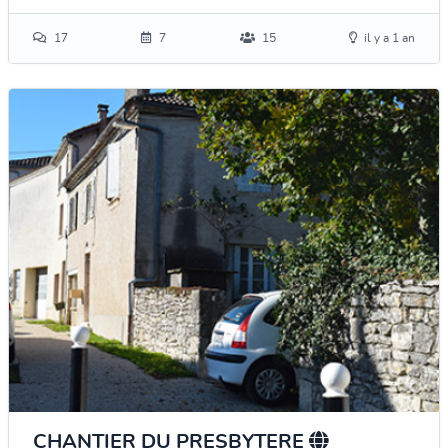
17
7
15
il y a 1 an
CHANTIER DU PRESBYTERE