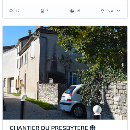
17
7
15
il y a 1 an
CHANTIER DU PRESBYTERE